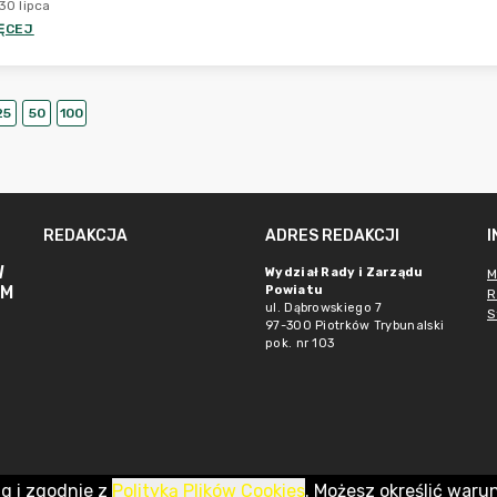
30 lipca
ĘCEJ
25
50
100
REDAKCJA
ADRES REDAKCJI
W
Wydział Rady i Zarządu
M
IM
Powiatu
R
ul. Dąbrowskiego 7
S
97-300 Piotrków Trybunalski
pok. nr 103
ug i zgodnie z
Polityką Plików Cookies
. Możesz określić waru