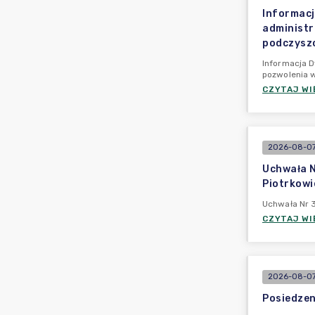
Informacj
administr
podczyszc
Informacja D
pozwolenia
CZYTAJ WI
2026-08-07
Uchwała N
Piotrkowi
Uchwała Nr 
CZYTAJ WI
2026-08-07
Posiedzen