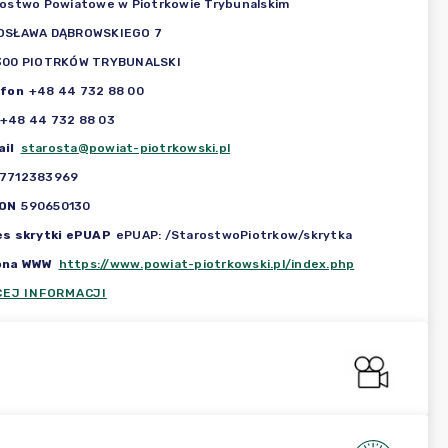
ostwo Powiatowe w Piotrkowie Trybunalskim
OSŁAWA DĄBROWSKIEGO 7
300 PIOTRKÓW TRYBUNALSKI
efon
+48 44 732 88 00
+48 44 732 88 03
il
starosta@powiat-piotrkowski.pl
7712383969
ON
590650130
es skrytki ePUAP
ePUAP: /StarostwoPiotrkow/skrytka
ona WWW
https://www.powiat-piotrkowski.pl/index.php
CEJ INFORMACJI