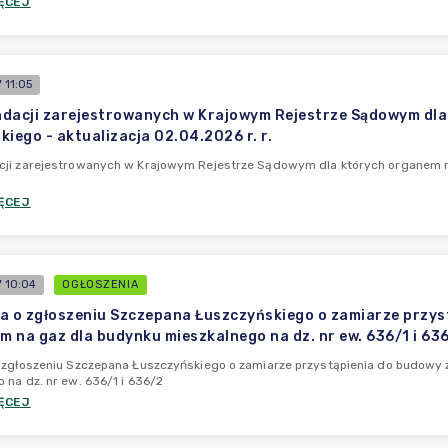
ĘCEJ
 11:05
dacji zarejestrowanych w Krajowym Rejestrze Sądowym dla
kiego - aktualizacja 02.04.2026 r. r.
ji zarejestrowanych w Krajowym Rejestrze Sądowym dla których organem nad
.
ĘCEJ
 10:04
OGŁOSZENIA
a o zgłoszeniu Szczepana Łuszczyńskiego o zamiarze przystą
em na gaz dla budynku mieszkalnego na dz. nr ew. 636/1 i 6
 zgłoszeniu Szczepana Łuszczyńskiego o zamiarze przystąpienia do budowy ze
 na dz. nr ew. 636/1 i 636/2
ĘCEJ