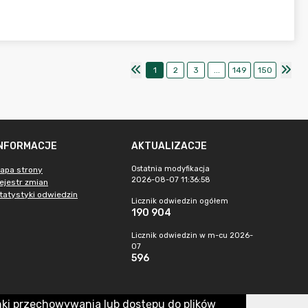
1
2
3
...
149
150
INFORMACJE
AKTUALIZACJE
Ostatnia modyfikacja
apa strony
2026-08-07 11:36:58
ejestr zmian
tatystyki odwiedzin
Licznik odwiedzin ogółem
190 904
Licznik odwiedzin w m-cu 2026-
07
596
nki przechowywania lub dostępu do plików