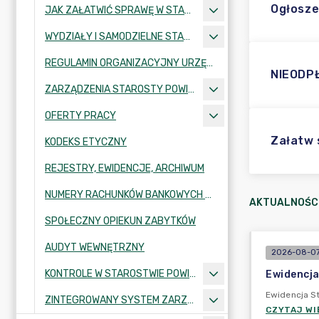
Ogłosze
JAK ZAŁATWIĆ SPRAWĘ W STAROSTWIE
WYDZIAŁY I SAMODZIELNE STANOWISKA
REGULAMIN ORGANIZACYJNY URZĘDU
NIEODP
ZARZĄDZENIA STAROSTY POWIATU PIOTRKOWSKIEGO
OFERTY PRACY
Załatw
KODEKS ETYCZNY
REJESTRY, EWIDENCJE, ARCHIWUM
NUMERY RACHUNKÓW BANKOWYCH STAROSTWA POWIATOWEGO
AKTUALNOŚC
SPOŁECZNY OPIEKUN ZABYTKÓW
AUDYT WEWNĘTRZNY
2026-08-07
KONTROLE W STAROSTWIE POWIATOWYM
Ewidencja
Ewidencja St
ZINTEGROWANY SYSTEM ZARZĄDZANIA
CZYTAJ WI