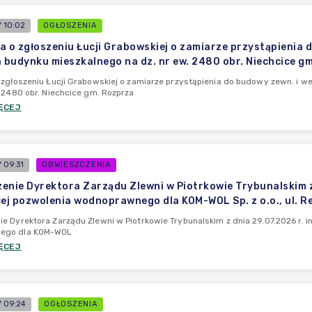
 10:02
OGŁOSZENIA
a o zgłoszeniu Łucji Grabowskiej o zamiarze przystąpienia d
a budynku mieszkalnego na dz. nr ew. 2480 obr. Niechcice g
 zgłoszeniu Łucji Grabowskiej o zamiarze przystąpienia do budowy zewn. i we
. 2480 obr. Niechcice gm. Rozprza
ĘCEJ
 09:31
OBWIESZCZENIA
enie Dyrektora Zarządu Zlewni w Piotrkowie Trybunalskim z 
cej pozwolenia wodnoprawnego dla KOM-WOL Sp. z o.o., ul. 
e Dyrektora Zarządu Zlewni w Piotrkowie Trybunalskim z dnia 29.07.2026 r. i
ego dla KOM-WOL
ĘCEJ
 09:24
OGŁOSZENIA