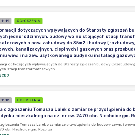
11:19
OGŁOSZENIA
ormacji dotyczących wpływających do Starosty zgłoszeń b
ych jednorodzinnych, budowy wolno stojących stacji trans
atorowych o pow. zabudowy do 35m2 i budowy (rozbudowy) s
wych, kanalizacyjnych, cieplnych i gazowych oraz przebudowy 
niu wew. i na zew. użytkowanego budynku instalacji gazowy
macji dotyczących wpływających do Starosty zgłoszeń budowy (przebudowy
cych stacji transformatorowych
ĘCEJ
 11:18
OGŁOSZENIA
a o zgłoszeniu Tomasza Lalek o zamiarze przystąpienia do b
udynku mieszkalnego na dz. nr ew. 2470 obr. Niechcice gm. 
 zgłoszeniu Tomasza Lalek o zamiarze przystąpienia do budowy zewn. i wewn.
470 obr. Niechcice gm. Rozprza