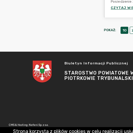
Posiedzenie 
CZYTAJ WI
POKAŻ
:
10
Biuletyn Informacji Publicznej
STAROSTWO POWIATOWE 
PIOTRKOWIE TRYBUNALSK
CMS & Hosting: Nefeni Sp. z o.o.
Strona korzysta z plików cookies w celu realizacji usł