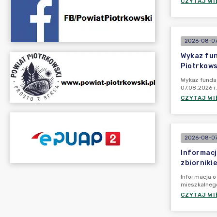
CZYTAJ WI
2026-08-07
Wykaz fun
Piotrkows
Wykaz fundac
07.08.2026 r
CZYTAJ WI
2026-08-07
Informacj
zbiorniki
Informacja o
mieszkalnego
CZYTAJ WI