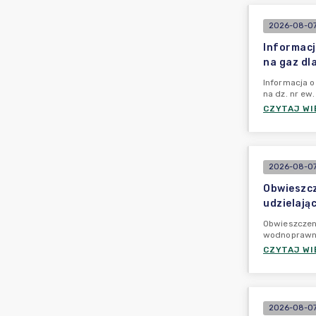
2026-08-07
Informacj
na gaz dl
Informacja o
na dz. nr ew
CZYTAJ WI
2026-08-07
Obwieszcz
udzielają
Obwieszczeni
wodnoprawn
CZYTAJ WI
2026-08-07