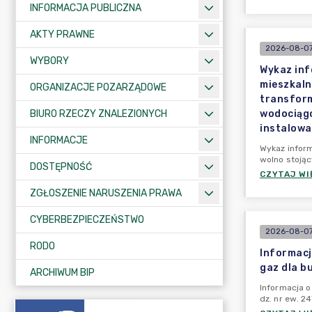
INFORMACJA PUBLICZNA
AKTY PRAWNE
2026-08-07 
WYBORY
Wykaz inf
mieszkaln
ORGANIZACJE POZARZĄDOWE
transform
BIURO RZECZY ZNALEZIONYCH
wodociągo
instalowa
INFORMACJE
Wykaz infor
wolno stoją
DOSTĘPNOŚĆ
CZYTAJ WI
ZGŁOSZENIE NARUSZENIA PRAWA
CYBERBEZPIECZEŃSTWO
2026-08-07
RODO
Informacj
gaz dla b
ARCHIWUM BIP
Informacja o
dz. nr ew. 2