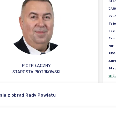
Star
JAR
97-
Tel
Fax
E-ma
NIP
REG
Adr
PIOTR ŁĄCZNY
Str
STAROSTA PIOTRKOWSKI
WIĘ
sja z obrad Rady Powiatu