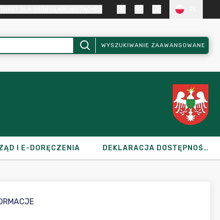
TRAST DLA OSÓB SŁABOWIDZĄCYCH
PL
WYSZUKIWANIE ZAAWANSOWANE
ZĄD I E-DORĘCZENIA
DEKLARACJA DOSTĘPNOŚCI
FORMACJE